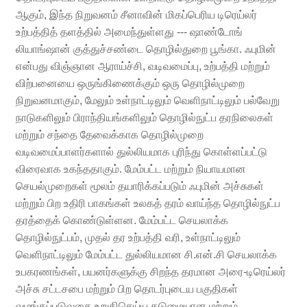
ஆகும், இந்த நிறுவனம் சீனாவின் மிகப்பெரிய டிரெய்லர்
உற்பத்தித் தளத்தில் அமைந்துள்ளது --- ஷாண்டோங்
லியாங்ஷான் குத்துச்சண்டை தொழில்துறை பூங்கா. ஃபுமின்
என்பது விஞ்ஞான ஆராய்ச்சி, வடிவமைப்பு, உற்பத்தி மற்றும்
விற்பனையை ஒருங்கிணைக்கும் ஒரு தொழில்முறை
நிறுவனமாகும், மேலும் உள்நாட்டிலும் வெளிநாட்டிலும் பல்வேறு
நாடுகளிலும் பிராந்தியங்களிலும் தொழில்நுட்ப தரநிலைகள்
மற்றும் சந்தை தேவைக்காக தொழில்முறை
வடிவமைப்பாளர்களால் துல்லியமாக புரிந்து கொள்ளப்பட்டு
விரைவாக உகந்ததாகும். மேம்பட்ட மற்றும் நியாயமான
செயல்முறைகள் மூலம் தயாரிக்கப்படும் ஃபுமின் அச்சுகள்
மற்றும் பிற உதிரி பாகங்கள் உலகத் தரம் வாய்ந்த தொழில்நுட்ப
தரத்தைக் கொண்டுள்ளன. மேம்பட்ட செயலாக்க
தொழில்நுட்பம், முதல் தர உற்பத்தி வரி, உள்நாட்டிலும்
வெளிநாட்டிலும் மேம்பட்ட துல்லியமான சி.என்.சி செயலாக்க
உபகரணங்கள், பயனர்களுக்கு சிறந்த தரமான அரை-டிரெய்லர்
அச்சு சட்டசபை மற்றும் பிற தொடர்புடைய பகுதிகள்
வழங்கப்படுவதை உறுதிசெய்ய கடுமையான மற்றும்