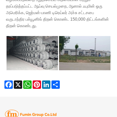
தரப்படுத்தப்பட்ட ஆய்வு செயல்முறை, ஆனால் ஃபுமின் ஒரு
அமெரிக்க, ஜெர்மன்-பாணி டிரெய்லர் அச்சு சட்டசபை
வருடாந்திர பக்யூனிங் திறன் கொண்ட 150,000 திட்டங்களின்
திறன் கொண்டது.
Facebook
X
WhatsApp
Pinterest
LinkedIn
Share