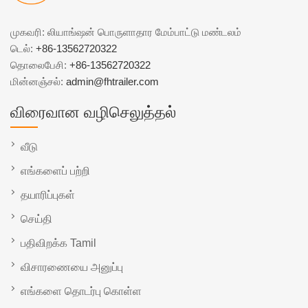
முகவரி: லியாங்ஷன் பொருளாதார மேம்பாட்டு மண்டலம்
டெல்:
+86-13562720322
தொலைபேசி:
+86-13562720322
மின்னஞ்சல்:
admin@fhtrailer.com
விரைவான வழிசெலுத்தல்
வீடு
எங்களைப் பற்றி
தயாரிப்புகள்
செய்தி
பதிவிறக்க Tamil
விசாரணையை அனுப்பு
எங்களை தொடர்பு கொள்ள